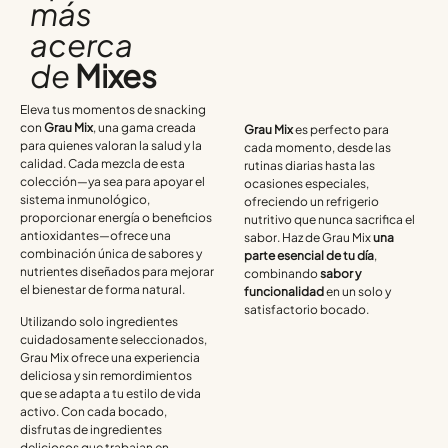
más
acerca
de
Mixes
Eleva tus momentos de snacking
con
Grau Mix
, una gama creada
Grau Mix
es perfecto para
para quienes valoran la salud y la
cada momento, desde las
calidad. Cada mezcla de esta
rutinas diarias hasta las
colección—ya sea para apoyar el
ocasiones especiales,
sistema inmunológico,
ofreciendo un refrigerio
proporcionar energía o beneficios
nutritivo que nunca sacrifica el
antioxidantes—ofrece una
sabor. Haz de Grau Mix
una
combinación única de sabores y
parte esencial de tu día
,
nutrientes diseñados para mejorar
combinando
sabor y
el bienestar de forma natural.
funcionalidad
en un solo y
satisfactorio bocado.
Utilizando solo ingredientes
cuidadosamente seleccionados,
Grau Mix ofrece una experiencia
deliciosa y sin remordimientos
que se adapta a tu estilo de vida
activo. Con cada bocado,
disfrutas de ingredientes
deliciosos que trabajan en